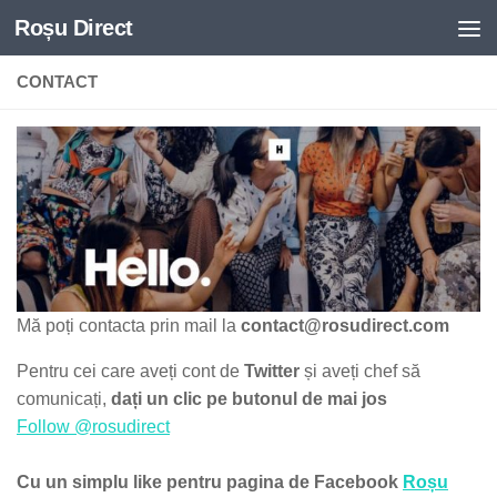
Roșu Direct
Skip to content
CONTACT
Mă poți contacta prin mail la
contact@rosudirect.com
Pentru cei care aveți cont de
Twitter
și aveți chef să
comunicați,
dați un clic pe butonul de mai jos
Follow @rosudirect
Cu un simplu like pentru pagina de Facebook
Roșu