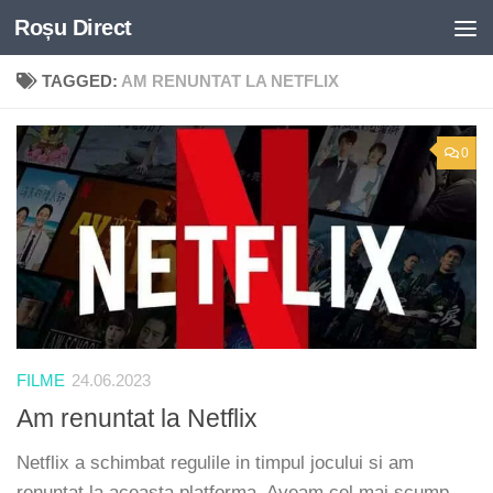
Roșu Direct
Skip to content
TAGGED:
AM RENUNTAT LA NETFLIX
0
FILME
24.06.2023
Am renuntat la Netflix
Netflix a schimbat regulile in timpul jocului si am
renuntat la aceasta platforma. Aveam cel mai scump