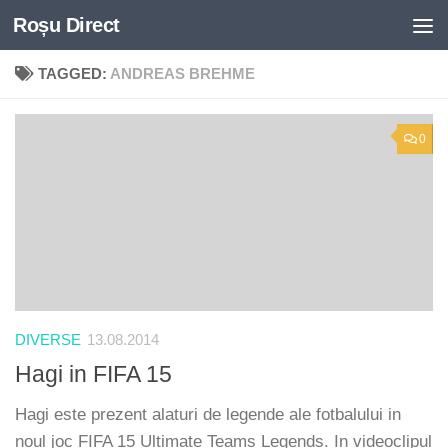
Roșu Direct
Skip to content
TAGGED:
ANDREAS BREHME
0
DIVERSE
13.08.2014
Hagi in FIFA 15
Hagi este prezent alaturi de legende ale fotbalului in
noul joc FIFA 15 Ultimate Teams Legends. In videoclipul