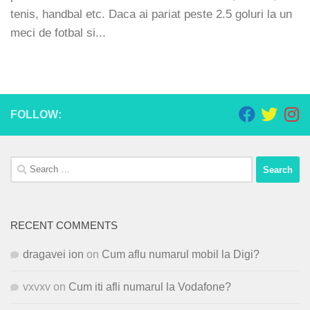
tenis, handbal etc. Daca ai pariat peste 2.5 goluri la un
meci de fotbal si...
FOLLOW:
Search
for:
RECENT COMMENTS
dragavei ion
on
Cum aflu numarul mobil la Digi?
vxvxv
on
Cum iti afli numarul la Vodafone?