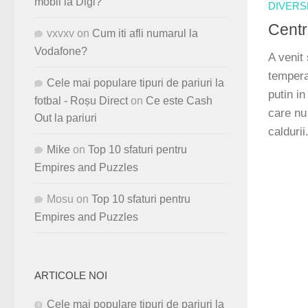
mobil la Digi?
DIVERS
Centr
vxvxv
on
Cum iti afli numarul la
Vodafone?
A venit 
tempera
Cele mai populare tipuri de pariuri la
putin in
fotbal - Roșu Direct
on
Ce este Cash
care nu
Out la pariuri
caldurii
Mike
on
Top 10 sfaturi pentru
Empires and Puzzles
Mosu
on
Top 10 sfaturi pentru
Empires and Puzzles
ARTICOLE NOI
Cele mai populare tipuri de pariuri la