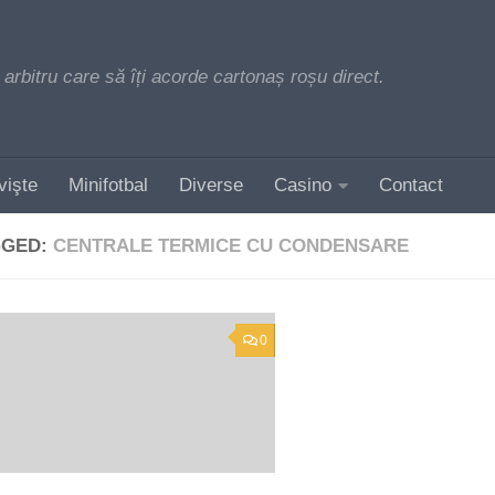
 arbitru care să îți acorde cartonaș roșu direct.
vişte
Minifotbal
Diverse
Casino
Contact
GGED:
CENTRALE TERMICE CU CONDENSARE
0