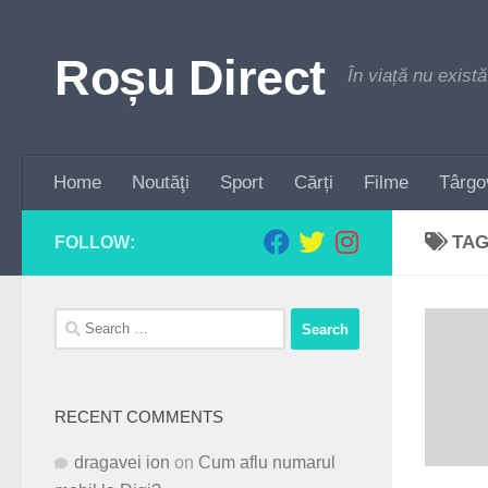
Skip to content
Roșu Direct
În viață nu există
Home
Noutăţi
Sport
Cărți
Filme
Târgo
TA
FOLLOW:
Search
for:
RECENT COMMENTS
dragavei ion
on
Cum aflu numarul