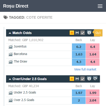
Roșu Direct
Skip to content
TAGGED:
COTE OFERITE
0