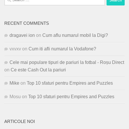
for:
RECENT COMMENTS
dragavei ion
on
Cum aflu numarul mobil la Digi?
vxvxv
on
Cum iti afli numarul la Vodafone?
Cele mai populare tipuri de pariuri la fotbal - Roșu Direct
on
Ce este Cash Out la pariuri
Mike
on
Top 10 sfaturi pentru Empires and Puzzles
Mosu
on
Top 10 sfaturi pentru Empires and Puzzles
ARTICOLE NOI