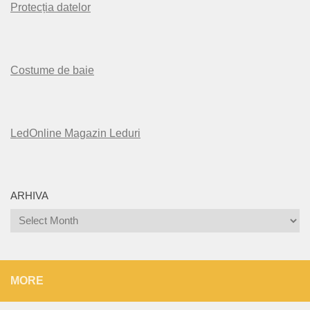
Protecția datelor
Costume de baie
LedOnline Magazin Leduri
ARHIVA
Arhiva
MORE