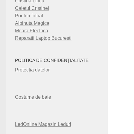
Cristina Lincu
Caietul Cristinei
Ponturi fotbal
Albinuta Magica
Moara Electrica
Reparatii Laptop Bucuresti
POLITICA DE CONFIDENȚIALITATE
Protecția datelor
Costume de baie
LedOnline Magazin Leduri