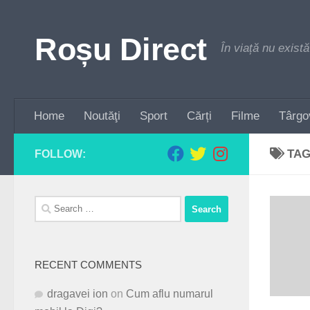
Skip to content
Roșu Direct
În viață nu există
Home
Noutăţi
Sport
Cărți
Filme
Târgo
TA
FOLLOW:
Search
for:
RECENT COMMENTS
dragavei ion
on
Cum aflu numarul