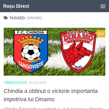
Roșu Direct
Skip to content
TAGGED:
DINAMO
0
TÂRGOVIŞTE
03.09.2020
Chindia a obtinut o victorie importanta
impotriva lui Dinamo