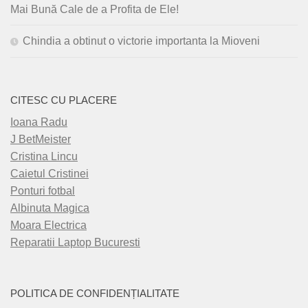
Mai Bună Cale de a Profita de Ele!
Chindia a obtinut o victorie importanta la Mioveni
CITESC CU PLACERE
Ioana Radu
J BetMeister
Cristina Lincu
Caietul Cristinei
Ponturi fotbal
Albinuta Magica
Moara Electrica
Reparatii Laptop Bucuresti
POLITICA DE CONFIDENȚIALITATE