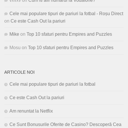
vxvxv
on
Cum iti afli numarul la Vodafone?
Cele mai populare tipuri de pariuri la fotbal - Roșu Direct
on
Ce este Cash Out la pariuri
Mike
on
Top 10 sfaturi pentru Empires and Puzzles
Mosu
on
Top 10 sfaturi pentru Empires and Puzzles
ARTICOLE NOI
Cele mai populare tipuri de pariuri la fotbal
Ce este Cash Out la pariuri
Am renuntat la Netflix
Ce Sunt Bonusurile Oferite de Casino? Descoperă Cea