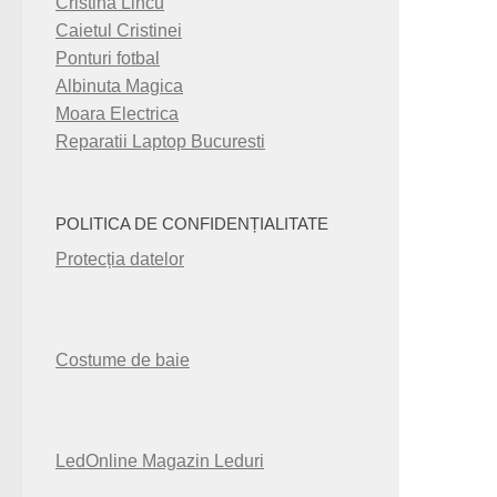
Cristina Lincu
Caietul Cristinei
Ponturi fotbal
Albinuta Magica
Moara Electrica
Reparatii Laptop Bucuresti
POLITICA DE CONFIDENȚIALITATE
Protecția datelor
Costume de baie
LedOnline Magazin Leduri