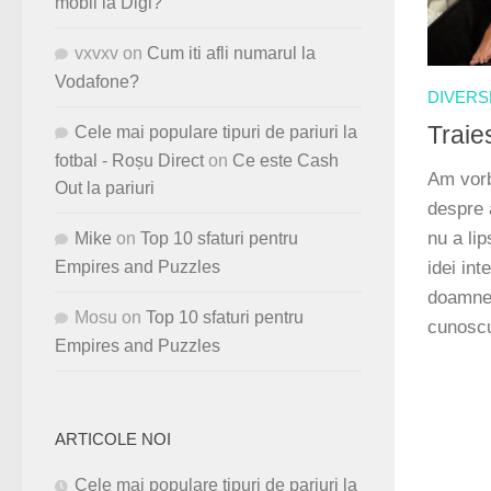
mobil la Digi?
vxvxv
on
Cum iti afli numarul la
Vodafone?
DIVERS
Traie
Cele mai populare tipuri de pariuri la
fotbal - Roșu Direct
on
Ce este Cash
Am vorbi
Out la pariuri
despre 
nu a lip
Mike
on
Top 10 sfaturi pentru
Empires and Puzzles
idei int
doamnel
Mosu
on
Top 10 sfaturi pentru
cunoscu
Empires and Puzzles
ARTICOLE NOI
Cele mai populare tipuri de pariuri la