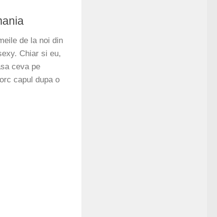
mania
eile de la noi din
sexy. Chiar si eu,
asa ceva pe
ntorc capul dupa o