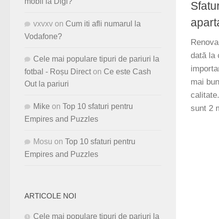
mobil la Digi?
Sfatu
apar
vxvxv
on
Cum iti afli numarul la
Vodafone?
Renovar
dată la 
Cele mai populare tipuri de pariuri la
importa
fotbal - Roșu Direct
on
Ce este Cash
mai bune
Out la pariuri
calitat
Mike
on
Top 10 sfaturi pentru
sunt 2 m
Empires and Puzzles
Mosu
on
Top 10 sfaturi pentru
Empires and Puzzles
ARTICOLE NOI
Cele mai populare tipuri de pariuri la