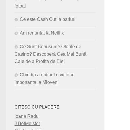
fotbal
Ce este Cash Out la pariuri
Am renuntat la Netflix
Ce Sunt Bonusurile Oferite de
Casino? Descoperă Cea Mai Bună
Cale de a Profita de Ele!
Chindia a obtinut o victorie
importanta la Mioveni
CITESC CU PLACERE
Ioana Radu
J BetMeister