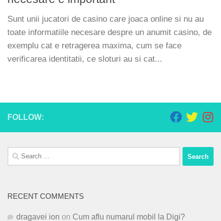
Sunt unii jucatori de casino care joaca online si nu au
toate informatiile necesare despre un anumit casino, de
exemplu cat e retragerea maxima, cum se face
verificarea identitatii, ce sloturi au si cat...
FOLLOW:
Search
for:
RECENT COMMENTS
dragavei ion
on
Cum aflu numarul mobil la Digi?