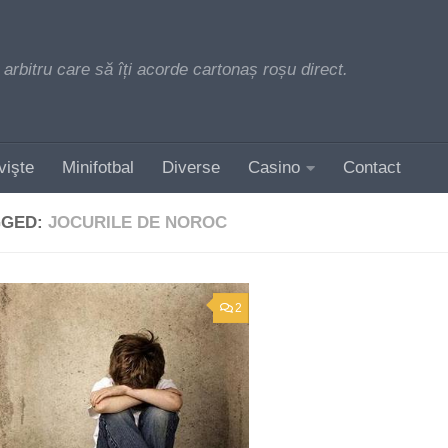
 arbitru care să îți acorde cartonaș roșu direct.
vişte
Minifotbal
Diverse
Casino
Contact
GGED:
JOCURILE DE NOROC
2