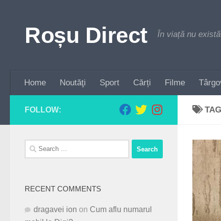
Skip to content
Roșu Direct
În viață nu există
Home
Noutăţi
Sport
Cărți
Filme
Târgo
TA
FOLLOW:
Search
for:
RECENT COMMENTS
dragavei ion
on
Cum aflu numarul