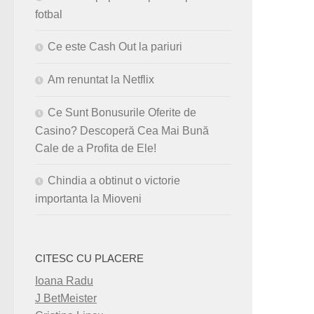
fotbal
Ce este Cash Out la pariuri
Am renuntat la Netflix
Ce Sunt Bonusurile Oferite de
Casino? Descoperă Cea Mai Bună
Cale de a Profita de Ele!
Chindia a obtinut o victorie
importanta la Mioveni
CITESC CU PLACERE
Ioana Radu
J BetMeister