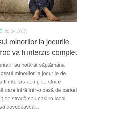
E
26.04.2015
ul minorilor la jocurile
roc va fi interzis complet
ntarii au hotărât săptămâna
cesul minorilor la jocurile de
a fi interzis complet. Orice
ă care intră într-o casă de pariuri
olț de stradă sau casino local
 să dovedească...