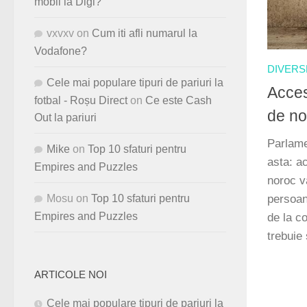
mobil la Digi?
vxvxv
on
Cum iti afli numarul la
Vodafone?
DIVERS
Cele mai populare tipuri de pariuri la
Acces
fotbal - Roșu Direct
on
Ce este Cash
de no
Out la pariuri
Parlame
Mike
on
Top 10 sfaturi pentru
asta: ac
Empires and Puzzles
noroc v
Mosu
on
Top 10 sfaturi pentru
persoan
Empires and Puzzles
de la c
trebuie
ARTICOLE NOI
Cele mai populare tipuri de pariuri la