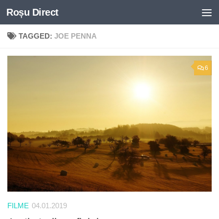
Roșu Direct
Skip to content
TAGGED:
JOE PENNA
6
FILME
04.01.2019