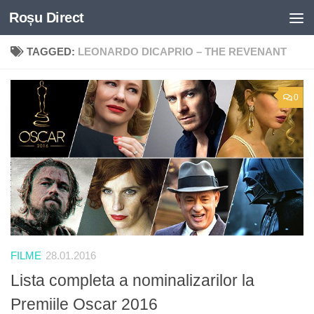
Roșu Direct
Skip to content
TAGGED:
LEONARDO DICAPRIO – THE REVENANT
0
FILME
28.01.2016
Lista completa a nominalizarilor la
Premiile Oscar 2016