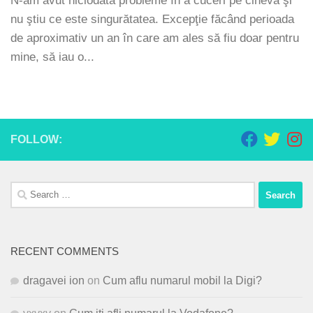
N-am avut niciodată probleme în a cuceri pe cineva şi
nu ştiu ce este singurătatea. Excepţie făcând perioada
de aproximativ un an în care am ales să fiu doar pentru
mine, să iau o...
FOLLOW:
Search
for:
RECENT COMMENTS
dragavei ion
on
Cum aflu numarul mobil la Digi?