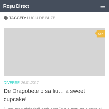
Roșu Direct
Skip to content
TAGGED:
LUCIU DE BUZE
4
DIVERSE
26.01.2017
De Dragobete o sa fiu… a sweet
cupcake!