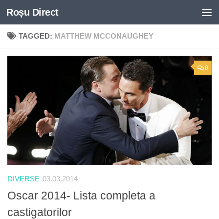
Roșu Direct
Skip to content
TAGGED:
MATTHEW MCCONAUGHEY
0
DIVERSE
03.03.2014
Oscar 2014- Lista completa a
castigatorilor