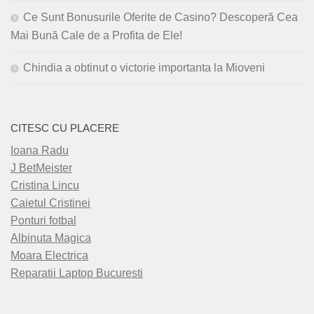
Ce Sunt Bonusurile Oferite de Casino? Descoperă Cea
Mai Bună Cale de a Profita de Ele!
Chindia a obtinut o victorie importanta la Mioveni
CITESC CU PLACERE
Ioana Radu
J BetMeister
Cristina Lincu
Caietul Cristinei
Ponturi fotbal
Albinuta Magica
Moara Electrica
Reparatii Laptop Bucuresti