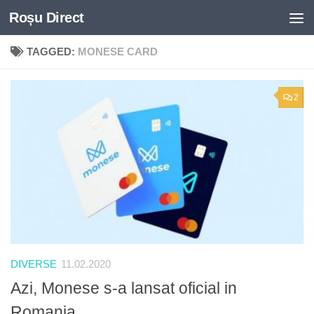
Roșu Direct
Skip to content
TAGGED:
MONESE CARD
2
DIVERSE
11.02.2020
Azi, Monese s-a lansat oficial in
Romania