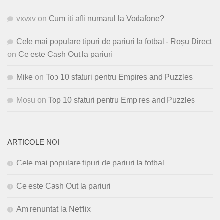
vxvxv
on
Cum iti afli numarul la Vodafone?
Cele mai populare tipuri de pariuri la fotbal - Roșu Direct
on
Ce este Cash Out la pariuri
Mike
on
Top 10 sfaturi pentru Empires and Puzzles
Mosu
on
Top 10 sfaturi pentru Empires and Puzzles
ARTICOLE NOI
Cele mai populare tipuri de pariuri la fotbal
Ce este Cash Out la pariuri
Am renuntat la Netflix