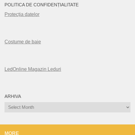
POLITICA DE CONFIDENȚIALITATE
Protecția datelor
Costume de baie
LedOnline Magazin Leduri
ARHIVA
Arhiva
MORE