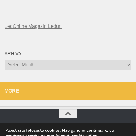
LedOnline Magazin Leduri
ARHIVA
Arhiva
MORE
Roșu Direct © 2026. All Rights Reserved.
Acest site foloseste cookies. Navigand in continuare, va
exprimati acordul asupra folosirii cookie-urilor.