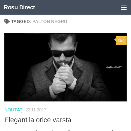
Roșu Direct
Skip to content
TAGGED:
PALTON NEGRU
0
NOUTĂŢI
22.11.2017
Elegant la orice varsta