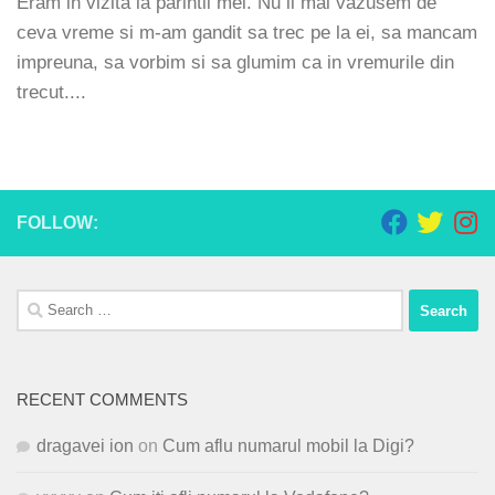
Eram in vizita la parintii mei. Nu ii mai vazusem de
ceva vreme si m-am gandit sa trec pe la ei, sa mancam
impreuna, sa vorbim si sa glumim ca in vremurile din
trecut....
FOLLOW:
Search
for:
RECENT COMMENTS
dragavei ion
on
Cum aflu numarul mobil la Digi?