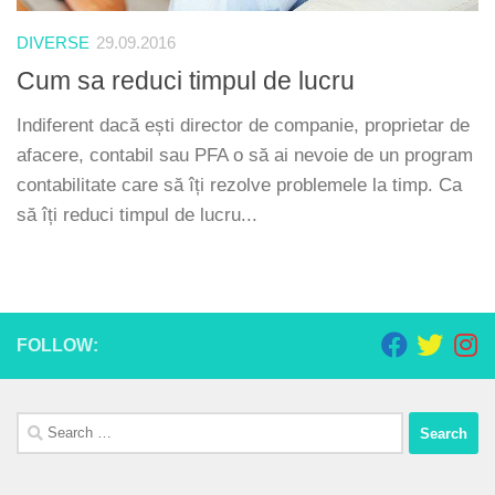
DIVERSE
29.09.2016
Cum sa reduci timpul de lucru
Indiferent dacă ești director de companie, proprietar de
afacere, contabil sau PFA o să ai nevoie de un program
contabilitate care să îți rezolve problemele la timp. Ca
să îți reduci timpul de lucru...
FOLLOW:
Search
for: