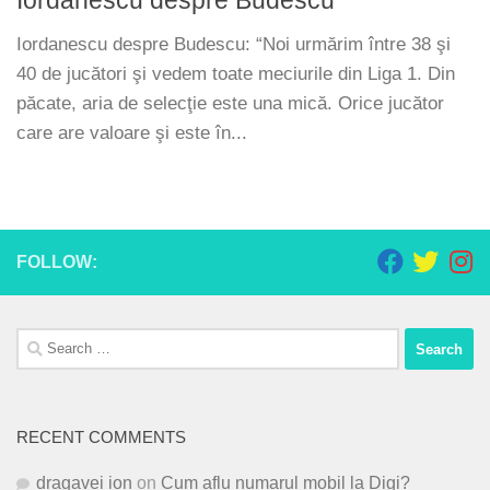
Iordanescu despre Budescu
Iordanescu despre Budescu: “Noi urmărim între 38 şi
40 de jucători şi vedem toate meciurile din Liga 1. Din
păcate, aria de selecţie este una mică. Orice jucător
care are valoare şi este în...
FOLLOW:
Search
for:
RECENT COMMENTS
dragavei ion
on
Cum aflu numarul mobil la Digi?