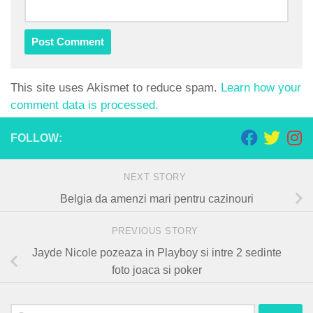
This site uses Akismet to reduce spam.
Learn how your
comment data is processed.
FOLLOW:
NEXT STORY
Belgia da amenzi mari pentru cazinouri
PREVIOUS STORY
Jayde Nicole pozeaza in Playboy si intre 2 sedinte
foto joaca si poker
Search