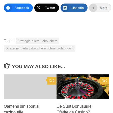
Facebook
Twitter
LinkedIn
More
Tags:
Strategie ruleta Labouchere
Strategie ruleta Labouchere obtine profitul dorit
YOU MAY ALSO LIKE...
0
0
Oamenii din sport si
Ce Sunt Bonusurile
cazinourile
Oferite de Casino?