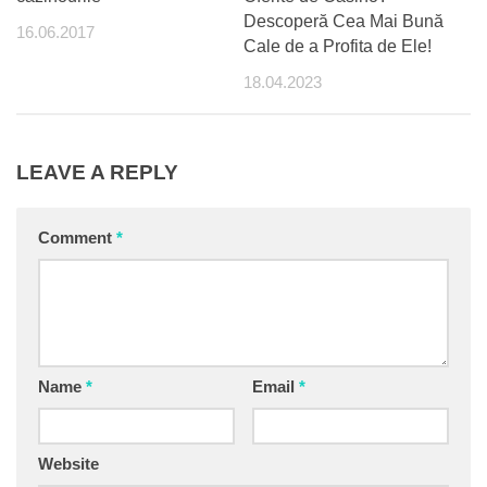
Descoperă Cea Mai Bună
16.06.2017
Cale de a Profita de Ele!
18.04.2023
LEAVE A REPLY
Comment
*
Name
*
Email
*
Website