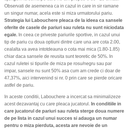
Observati de asemenea ca in cazul in care in sir ramane
un singur numar, acela este si miza urmatorului pariu.
Strategia lui Labouchere pleaca de la ideea ca sansele
oferite de casele de pariuri sau ruleta nu sunt niciodata
egale.
In ceea ce priveste pariurile sportive, in cazul unui
tip de pariu cu doua optiuni dintre care una are cota 2.00,
cealalta va avea intotdeauna o cota mai mica (1.80-1.85)
chiar daca sansele de reusita sunt teoretic de 50%. In
cazul ruletei si tipurile de miza pe rosu/negru sau par
impar, sansele nu sunt 50% asa cum am crede ci doar de
47,37%, aici intervenind si nr. 0 prin care se pierde oricare
astfel de pariu.
In aceste conditii, Labouchere a incercat sa minimalizeze
acest dezavantaj cu care pleaca jucatorul.
In conditiile in
care jucatorul de pariuri sau ruleta sterge doua numere
de pe lista in cazul unui succes si adauga un numar
pentru o miza pierduta, acesta are nevoie de un