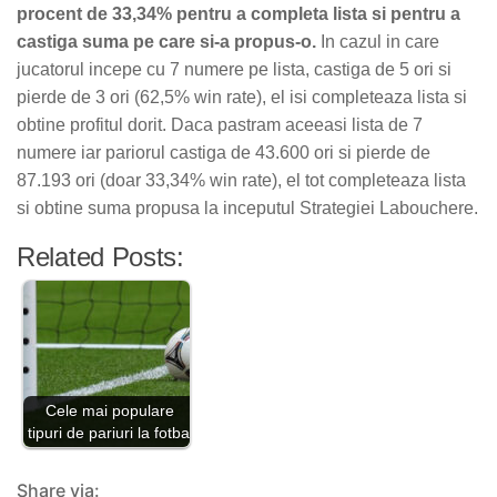
procent de 33,34% pentru a completa lista si pentru a
castiga suma pe care si-a propus-o.
In cazul in care
jucatorul incepe cu 7 numere pe lista, castiga de 5 ori si
pierde de 3 ori (62,5% win rate), el isi completeaza lista si
obtine profitul dorit. Daca pastram aceeasi lista de 7
numere iar pariorul castiga de 43.600 ori si pierde de
87.193 ori (doar 33,34% win rate), el tot completeaza lista
si obtine suma propusa la inceputul Strategiei Labouchere.
Related Posts:
Cele mai populare
tipuri de pariuri la fotbal
Share via: