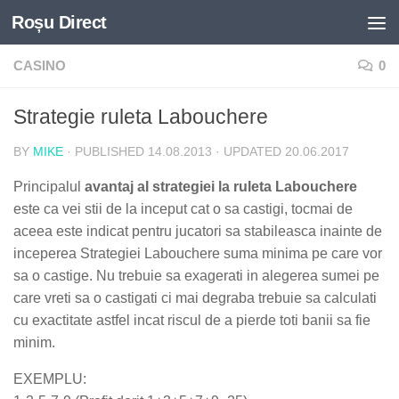
Roșu Direct
Skip to content
CASINO
0
Strategie ruleta Labouchere
BY
MIKE
· PUBLISHED
14.08.2013
· UPDATED
20.06.2017
Principalul
avantaj al strategiei la ruleta Labouchere
este ca vei stii de la inceput cat o sa castigi, tocmai de
aceea este indicat pentru jucatori sa stabileasca inainte de
inceperea Strategiei Labouchere suma minima pe care vor
sa o castige. Nu trebuie sa exagerati in alegerea sumei pe
care vreti sa o castigati ci mai degraba trebuie sa calculati
cu exactitate astfel incat riscul de a pierde toti banii sa fie
minim.
EXEMPLU: