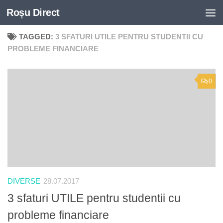
Roșu Direct
Skip to content
TAGGED:
3 SFATURI UTILE PENTRU STUDENTII CU
PROBLEME FINANCIARE
0
DIVERSE
28.07.2017
3 sfaturi UTILE pentru studentii cu
probleme financiare