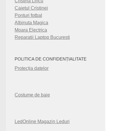
Cristina Lincu
Caietul Cristinei
Ponturi fotbal
Albinuta Magica
Moara Electrica
Reparatii Laptop Bucuresti
POLITICA DE CONFIDENȚIALITATE
Protecția datelor
Costume de baie
LedOnline Magazin Leduri