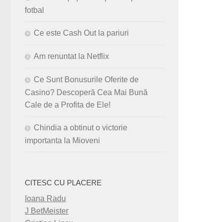
fotbal
Ce este Cash Out la pariuri
Am renuntat la Netflix
Ce Sunt Bonusurile Oferite de
Casino? Descoperă Cea Mai Bună
Cale de a Profita de Ele!
Chindia a obtinut o victorie
importanta la Mioveni
CITESC CU PLACERE
Ioana Radu
J BetMeister