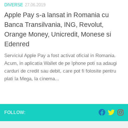
DIVERSE
27.06.2019
Apple Pay s-a lansat in Romania cu
Banca Transilvania, ING, Revolut,
Orange Money, Unicredit, Monese si
Edenred
Serviciul Apple Pay a fost activat oficial in Romania.
Acum, in aplicatia Wallet de pe Iphone poti sa adaugi
carduri de credit sau debit, care pot fi folosite pentru
plati la Mega, la cinema...
FOLLOW: