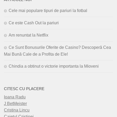
Cele mai populare tipuri de pariuri la fotbal
Ce este Cash Out la pariuri
Am renuntat la Netflix
Ce Sunt Bonusurile Oferite de Casino? Descoperă Cea
Mai Bună Cale de a Profita de Ele!
Chindia a obtinut o victorie importanta la Mioveni
CITESC CU PLACERE
Ioana Radu
J BetMeister
Cristina Lincu
Caietul Cristinei