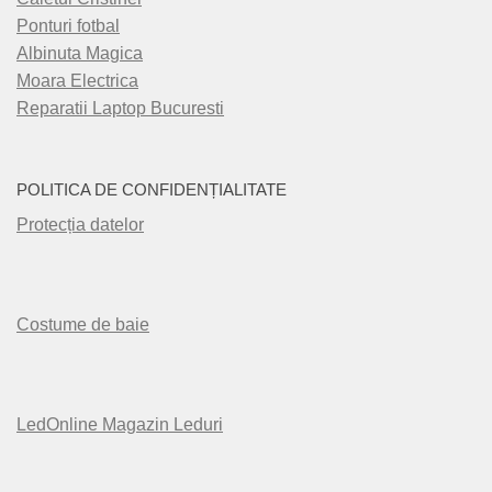
Ponturi fotbal
Albinuta Magica
Moara Electrica
Reparatii Laptop Bucuresti
POLITICA DE CONFIDENȚIALITATE
Protecția datelor
Costume de baie
LedOnline Magazin Leduri