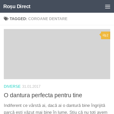
Roșu Direct
Skip to content
TAGGED:
COROANE DENTARE
2
DIVERSE
31.01.2017
O dantura perfecta pentru tine
Indiferent ce vârstă ai, dacă ai o dantură bine îngrijită
parcă ești văzut mai bine în lume. Știu că nu toți avem