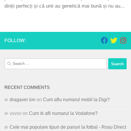
dinții perfecți și că unii au genetică mai bună și nu au...
FOLLOW:
Search
for:
RECENT COMMENTS
dragavei ion
on
Cum aflu numarul mobil la Digi?
vxvxv
on
Cum iti afli numarul la Vodafone?
Cele mai populare tipuri de pariuri la fotbal - Roșu Direct