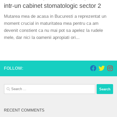
intr-un cabinet stomatologic sector 2
Mutarea mea de acasa in Bucuresti a reprezentat un
moment crucial in maturitatea mea pentru ca am
devenit constient ca nu mai pot sa apelez la rudele
mele, dar nici la oamenii apropiati ori...
FOLLOW:
Search
for:
RECENT COMMENTS