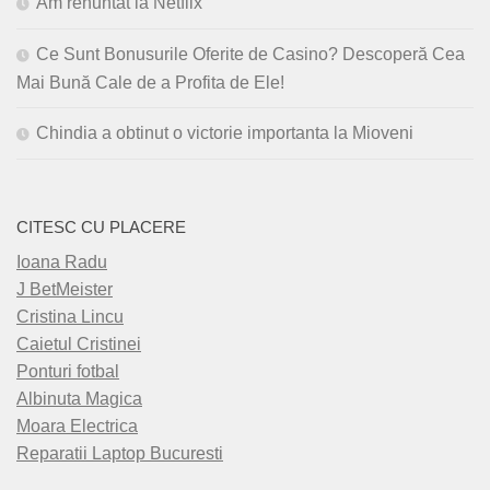
Am renuntat la Netflix
Ce Sunt Bonusurile Oferite de Casino? Descoperă Cea
Mai Bună Cale de a Profita de Ele!
Chindia a obtinut o victorie importanta la Mioveni
CITESC CU PLACERE
Ioana Radu
J BetMeister
Cristina Lincu
Caietul Cristinei
Ponturi fotbal
Albinuta Magica
Moara Electrica
Reparatii Laptop Bucuresti