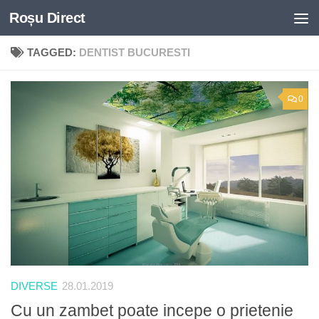
Roșu Direct
Skip to content
TAGGED:
DENTIST BUCURESTI
0
DIVERSE
28.01.2019
Cu un zambet poate incepe o prietenie