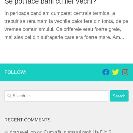
Se pot face bani cu fier vechi?
In perioada cand am cumparat centrala termica, a
trebuit sa renuntam la vechile calorifere din fonta, de pe
vremea comunismului. Caloriferele erau foarte grele,
mai ales cel din sufragerie care era foarte mare. Am...
FOLLOW:
Search
for:
RECENT COMMENTS
dragavei ion
on
Cum aflu numarul mobil la Digi?