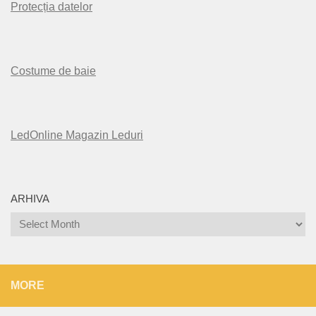
Protecția datelor
Costume de baie
LedOnline Magazin Leduri
ARHIVA
Arhiva
MORE