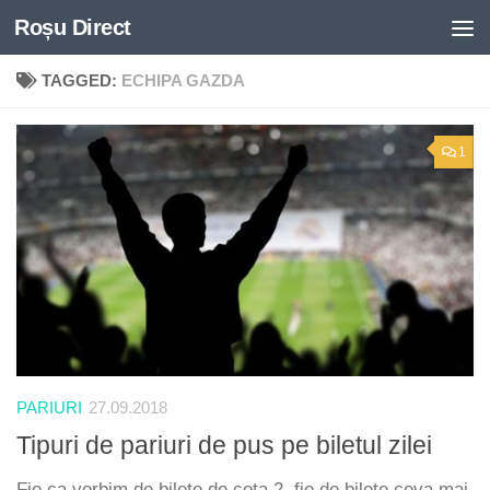
Roșu Direct
Skip to content
TAGGED:
ECHIPA GAZDA
1
PARIURI
27.09.2018
Tipuri de pariuri de pus pe biletul zilei
Fie ca vorbim de bilete de cota 2, fie de bilete ceva mai