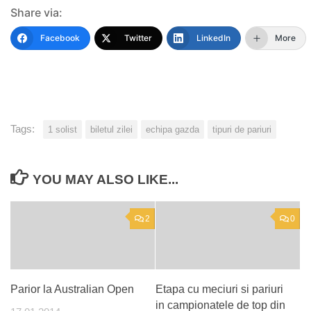
Share via:
Facebook
Twitter
LinkedIn
More
Tags:
1 solist
biletul zilei
echipa gazda
tipuri de pariuri
YOU MAY ALSO LIKE...
2
0
Parior la Australian Open
Etapa cu meciuri si pariuri
in campionatele de top din