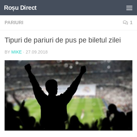
Roșu Direct
Skip to content
PARIURI
1
Tipuri de pariuri de pus pe biletul zilei
BY
MIKE
·
27.09.2018