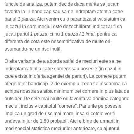
functie de analiza, putem decide daca merita sa jucam
favorita la -1 handicap sau sa ne indreptam atentia catre
pariul
1 pauza
. Aici venim cu o paranteza si va sfatuim ca
in cazul in care meciul este dezechilibrat, indicat ar fi sa
jucati pariul
1 pauza
, ci nu
1 pauza / 1 final
, pentru ca
diferenta de cota este nesemnificativa de multe ori,
asumandu-ne un risc inutil.
O alta varianta de a aborda astfel de meciuri este sa ne
indreptam atentia catre cornere sau posesie (in cazul in
care exista in oferta agentiei de pariuri). La cornere putem
alege lejer handicap -2 de exemplu, ceea ce inseamna ca
echipa noastra sa aiba minimum trei cornere in plus fata de
outsider. De cele mai multe ori favorita va domina categoric
meciul, inclusiv capitolul “cornere”. Pariurile pe posesie
implica un grad de risc mai mare, insa si cotele vor fi
undeva in jur de 1.80 probabil. Aici e bine de urmarit in
mod special statistica meciurilor anterioare, cu ajutorul