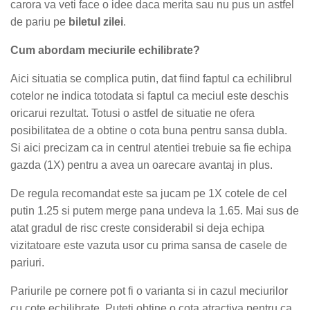
carora va veti face o idee daca merita sau nu pus un astfel
de pariu pe
biletul zilei
.
Cum abordam meciurile echilibrate?
Aici situatia se complica putin, dat fiind faptul ca echilibrul
cotelor ne indica totodata si faptul ca meciul este deschis
oricarui rezultat. Totusi o astfel de situatie ne ofera
posibilitatea de a obtine o cota buna pentru sansa dubla.
Si aici precizam ca in centrul atentiei trebuie sa fie echipa
gazda (1X) pentru a avea un oarecare avantaj in plus.
De regula recomandat este sa jucam pe 1X cotele de cel
putin 1.25 si putem merge pana undeva la 1.65. Mai sus de
atat gradul de risc creste considerabil si deja echipa
vizitatoare este vazuta usor cu prima sansa de casele de
pariuri.
Pariurile pe cornere pot fi o varianta si in cazul meciurilor
cu cote echilibrate. Puteti obtine o cota atractiva pentru ca