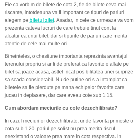
Fie ca vorbim de bilete de cota 2, fie de bilete ceva mai
riscante, intotdeauna va fi important ce tipuri de pariuri
alegem pe
biletul zilei
. Asadar, in cele ce urmeaza va vom
prezenta cateva lucruri de care trebuie tinut cont la
alcatuirea unui bilet, dar si tipurile de pariuri care merita
atentie de cele mai multe ori.
Bineinteles, o chestiune importanta reprezinta avantajul
terenului propriu si ar fi de preferat ca favoritele aflate pe
bilet sa joace acasa, astfel incat posibilitatea unei surprize
sa scada considerabil. Nu de putine ori s-a intamplat ca
biletele sa fie pierdute pe mana echipelor favorite care
jucau in deplasare, dar care aveau cote sub 1.15.
Cum abordam meciurile cu cote dezechilibrate?
In cazul meciurilor dezechilibrate, unde favorita primeste o
cota sub 1.20, pariul pe solist nu prea merita riscul,
neexistand o valoare prea mare in cota respectiva. In