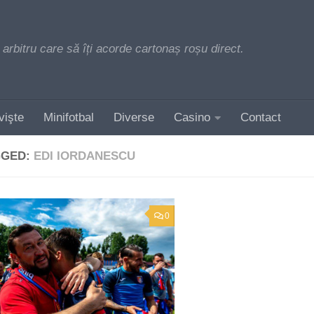
 arbitru care să îți acorde cartonaș roșu direct.
vişte
Minifotbal
Diverse
Casino
Contact
GGED:
EDI IORDANESCU
0