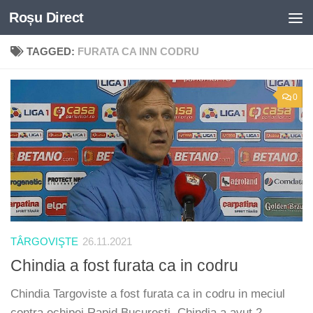
Roșu Direct
Skip to content
TAGGED:
FURATA CA INN CODRU
0
TÂRGOVIŞTE
26.11.2021
Chindia a fost furata ca in codru
Chindia Targoviste a fost furata ca in codru in meciul
contra echipei Rapid Bucuresti. Chindia a avut 2