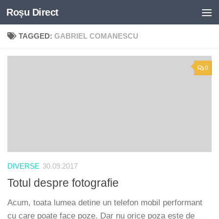
Roșu Direct
Skip to content
TAGGED:
GABRIEL COMANESCU
0
DIVERSE
30.09.2017
Totul despre fotografie
Acum, toata lumea detine un telefon mobil performant
cu care poate face poze. Dar nu orice poza este de