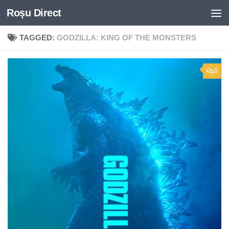
Roșu Direct
Skip to content
TAGGED:
GODZILLA: KING OF THE MONSTERS
0