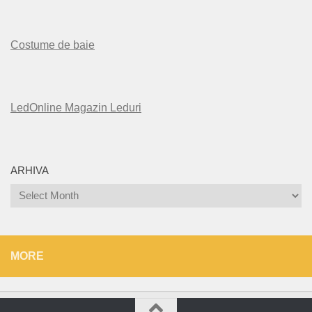
Costume de baie
LedOnline Magazin Leduri
ARHIVA
Arhiva
MORE