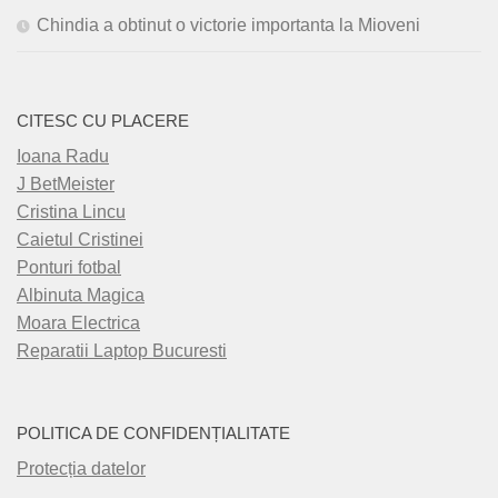
Chindia a obtinut o victorie importanta la Mioveni
CITESC CU PLACERE
Ioana Radu
J BetMeister
Cristina Lincu
Caietul Cristinei
Ponturi fotbal
Albinuta Magica
Moara Electrica
Reparatii Laptop Bucuresti
POLITICA DE CONFIDENȚIALITATE
Protecția datelor