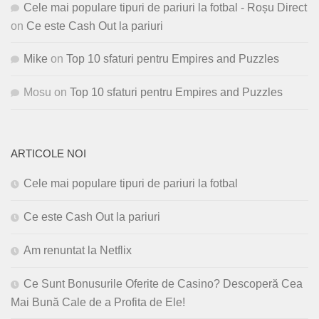
Cele mai populare tipuri de pariuri la fotbal - Roșu Direct
on
Ce este Cash Out la pariuri
Mike
on
Top 10 sfaturi pentru Empires and Puzzles
Mosu
on
Top 10 sfaturi pentru Empires and Puzzles
ARTICOLE NOI
Cele mai populare tipuri de pariuri la fotbal
Ce este Cash Out la pariuri
Am renuntat la Netflix
Ce Sunt Bonusurile Oferite de Casino? Descoperă Cea
Mai Bună Cale de a Profita de Ele!