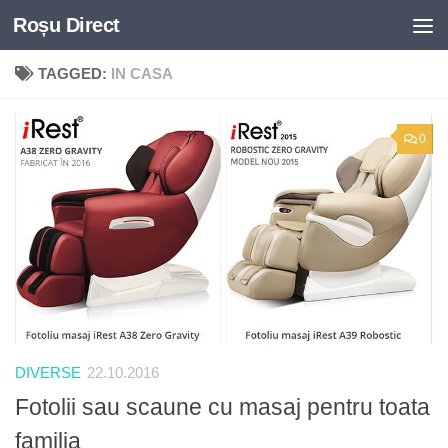
Roșu Direct
Skip to content
TAGGED:
IN CASA
0
DIVERSE
22.10.2016
Fotolii sau scaune cu masaj pentru toata
familia