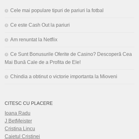
Cele mai populare tipuri de pariuri la fotbal
Ce este Cash Out la pariuri
Am renuntat la Netflix
Ce Sunt Bonusurile Oferite de Casino? Descoperă Cea
Mai Bună Cale de a Profita de Ele!
Chindia a obtinut o victorie importanta la Mioveni
CITESC CU PLACERE
Ioana Radu
J BetMeister
Cristina Lincu
Caietul Cristinei