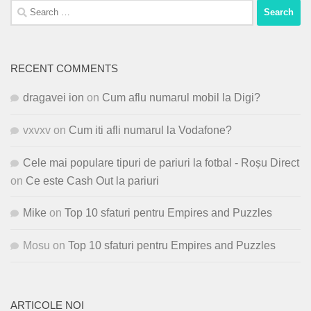
Search
for:
RECENT COMMENTS
dragavei ion
on
Cum aflu numarul mobil la Digi?
vxvxv
on
Cum iti afli numarul la Vodafone?
Cele mai populare tipuri de pariuri la fotbal - Roșu Direct
on
Ce este Cash Out la pariuri
Mike
on
Top 10 sfaturi pentru Empires and Puzzles
Mosu
on
Top 10 sfaturi pentru Empires and Puzzles
ARTICOLE NOI