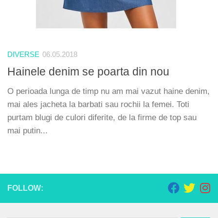
DIVERSE
06.05.2018
Hainele denim se poarta din nou
O perioada lunga de timp nu am mai vazut haine denim,
mai ales jacheta la barbati sau rochii la femei. Toti
purtam blugi de culori diferite, de la firme de top sau
mai putin...
FOLLOW: