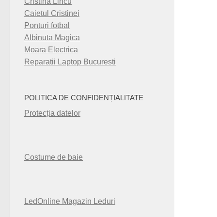
Cristina Lincu
Caietul Cristinei
Ponturi fotbal
Albinuta Magica
Moara Electrica
Reparatii Laptop Bucuresti
POLITICA DE CONFIDENȚIALITATE
Protecția datelor
Costume de baie
LedOnline Magazin Leduri