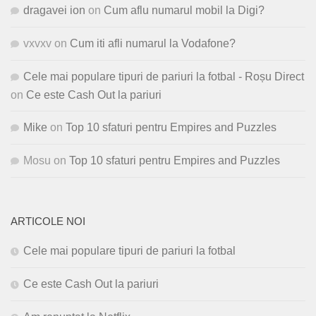
dragavei ion
on
Cum aflu numarul mobil la Digi?
vxvxv
on
Cum iti afli numarul la Vodafone?
Cele mai populare tipuri de pariuri la fotbal - Roșu Direct
on
Ce este Cash Out la pariuri
Mike
on
Top 10 sfaturi pentru Empires and Puzzles
Mosu
on
Top 10 sfaturi pentru Empires and Puzzles
ARTICOLE NOI
Cele mai populare tipuri de pariuri la fotbal
Ce este Cash Out la pariuri