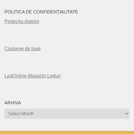
POLITICA DE CONFIDENȚIALITATE
Protecția datelor
Costume de baie
LedOnline Magazin Leduri
ARHIVA
Arhiva