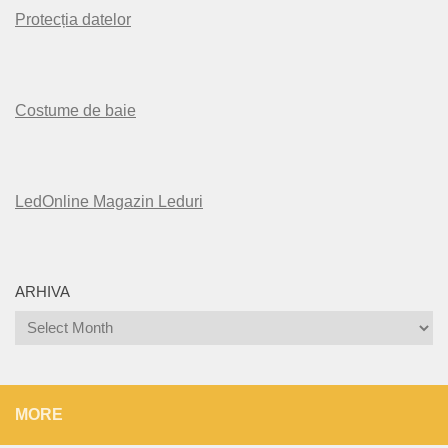
Protecția datelor
Costume de baie
LedOnline Magazin Leduri
ARHIVA
Arhiva
MORE