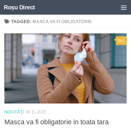
Roșu Direct
Skip to content
TAGGED:
MASCA VA FI OBLIGATORIE
1
NOUTĂŢI
06.11.2020
Masca va fi obligatorie in toata tara