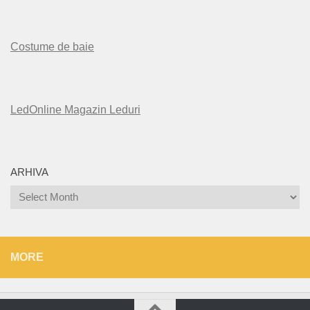
Costume de baie
LedOnline Magazin Leduri
ARHIVA
Arhiva
MORE