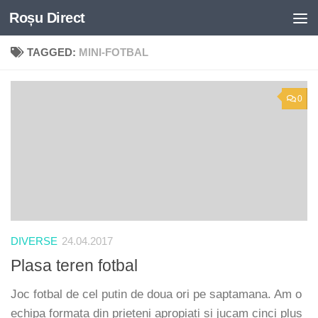
Roșu Direct
Skip to content
TAGGED:
MINI-FOTBAL
0
DIVERSE
24.04.2017
Plasa teren fotbal
Joc fotbal de cel putin de doua ori pe saptamana. Am o
echipa formata din prieteni apropiati si jucam cinci plus