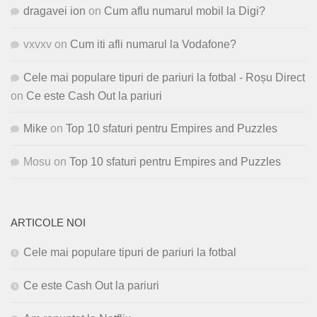
dragavei ion
on
Cum aflu numarul mobil la Digi?
vxvxv
on
Cum iti afli numarul la Vodafone?
Cele mai populare tipuri de pariuri la fotbal - Roșu Direct
on
Ce este Cash Out la pariuri
Mike
on
Top 10 sfaturi pentru Empires and Puzzles
Mosu
on
Top 10 sfaturi pentru Empires and Puzzles
ARTICOLE NOI
Cele mai populare tipuri de pariuri la fotbal
Ce este Cash Out la pariuri