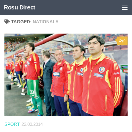
Roșu Direct
Skip to content
TAGGED:
NATIONALA
0
SPORT
22.09.2014