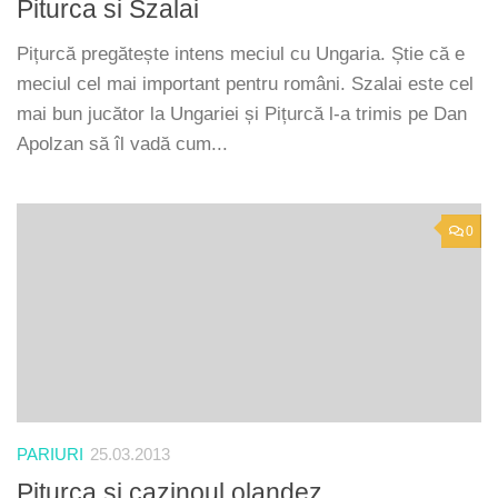
Piturca si Szalai
Pițurcă pregătește intens meciul cu Ungaria. Știe că e
meciul cel mai important pentru români. Szalai este cel
mai bun jucător la Ungariei și Pițurcă l-a trimis pe Dan
Apolzan să îl vadă cum...
0
PARIURI
25.03.2013
Piturca si cazinoul olandez