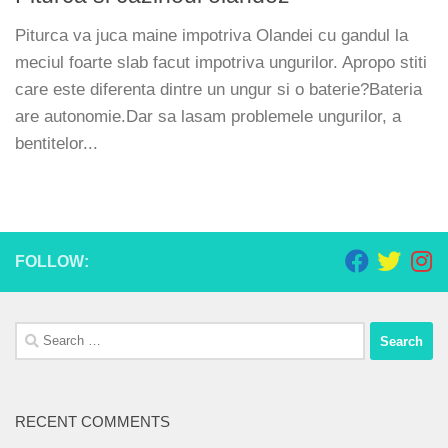
Piturca va juca maine impotriva Olandei cu gandul la
meciul foarte slab facut impotriva ungurilor. Apropo stiti
care este diferenta dintre un ungur si o baterie?Bateria
are autonomie.Dar sa lasam problemele ungurilor, a
bentitelor...
FOLLOW:
Search
for:
RECENT COMMENTS