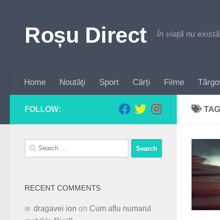
Skip to content
Roșu Direct
În viață nu există
Home
Noutăţi
Sport
Cărți
Filme
Târgo
TA
FOLLOW:
Search
for:
RECENT COMMENTS
dragavei ion
on
Cum aflu numarul