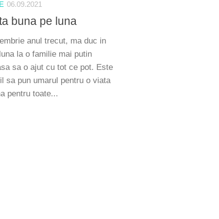
E
06.09.2021
ta buna pe luna
embrie anul trecut, ma duc in
luna la o familie mai putin
sa sa o ajut cu tot ce pot. Este
il sa pun umarul pentru o viata
a pentru toate...