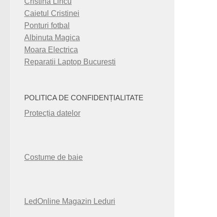
Cristina Lincu
Caietul Cristinei
Ponturi fotbal
Albinuta Magica
Moara Electrica
Reparatii Laptop Bucuresti
POLITICA DE CONFIDENȚIALITATE
Protecția datelor
Costume de baie
LedOnline Magazin Leduri