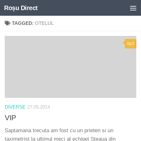
Roșu Direct
Skip to content
TAGGED:
OTELUL
0
DIVERSE
27.05.2014
VIP
Saptamana trecuta am fost cu un prieten si un
taximetrist la ultimul meci al echipei Steaua din