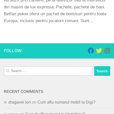
Ati auzit prin cartiere, pe la televizor sau la intersectii
din masini de lux expresia: Pachete, pachete de bani.
Betfair poker ofera un pachet de bonusuri pentru toata
Europa, inclusiv pentru jucatorii romani. Sunt...
FOLLOW:
Search
for:
RECENT COMMENTS
dragavei ion
on
Cum aflu numarul mobil la Digi?