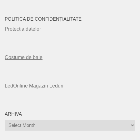
POLITICA DE CONFIDENȚIALITATE
Protecția datelor
Costume de baie
LedOnline Magazin Leduri
ARHIVA
Arhiva