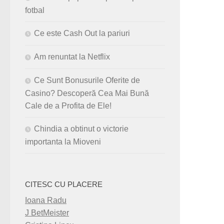
fotbal
Ce este Cash Out la pariuri
Am renuntat la Netflix
Ce Sunt Bonusurile Oferite de
Casino? Descoperă Cea Mai Bună
Cale de a Profita de Ele!
Chindia a obtinut o victorie
importanta la Mioveni
CITESC CU PLACERE
Ioana Radu
J BetMeister