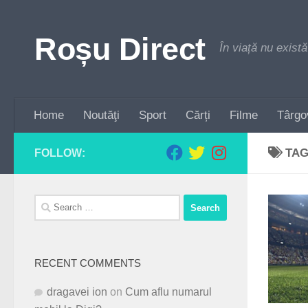
Skip to content
Roșu Direct
În viață nu există
Home
Noutăţi
Sport
Cărți
Filme
Târgo
TA
FOLLOW:
Search
for:
RECENT COMMENTS
dragavei ion
on
Cum aflu numarul