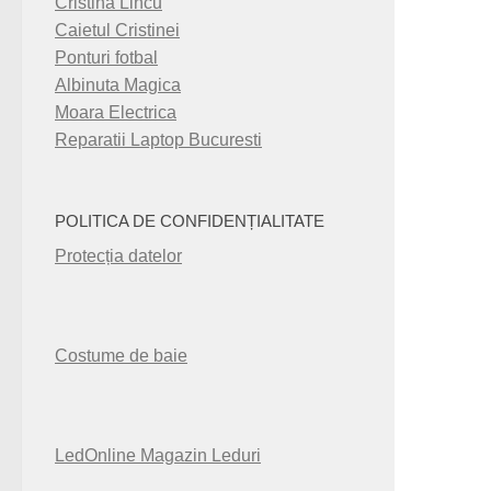
Cristina Lincu
Caietul Cristinei
Ponturi fotbal
Albinuta Magica
Moara Electrica
Reparatii Laptop Bucuresti
POLITICA DE CONFIDENȚIALITATE
Protecția datelor
Costume de baie
LedOnline Magazin Leduri