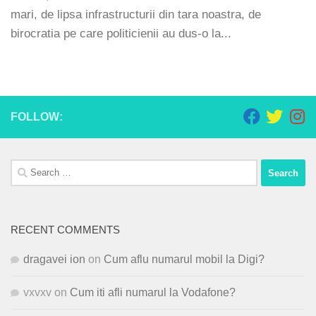
mari, de lipsa infrastructurii din tara noastra, de
birocratia pe care politicienii au dus-o la...
FOLLOW:
Search
for:
RECENT COMMENTS
dragavei ion
on
Cum aflu numarul mobil la Digi?
vxvxv
on
Cum iti afli numarul la Vodafone?