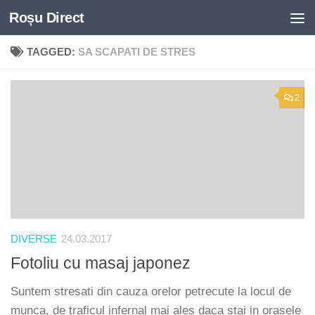
Roșu Direct
Skip to content
TAGGED:
SA SCAPATI DE STRES
2
DIVERSE
24.03.2017
Fotoliu cu masaj japonez
Suntem stresati din cauza orelor petrecute la locul de
munca, de traficul infernal mai ales daca stai in orasele