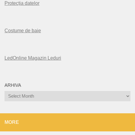
Protecția datelor
Costume de baie
LedOnline Magazin Leduri
ARHIVA
Arhiva
MORE