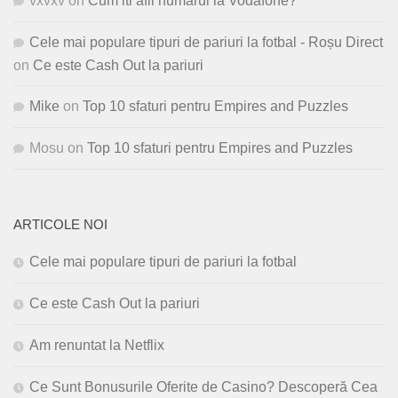
vxvxv
on
Cum iti afli numarul la Vodafone?
Cele mai populare tipuri de pariuri la fotbal - Roșu Direct
on
Ce este Cash Out la pariuri
Mike
on
Top 10 sfaturi pentru Empires and Puzzles
Mosu
on
Top 10 sfaturi pentru Empires and Puzzles
ARTICOLE NOI
Cele mai populare tipuri de pariuri la fotbal
Ce este Cash Out la pariuri
Am renuntat la Netflix
Ce Sunt Bonusurile Oferite de Casino? Descoperă Cea