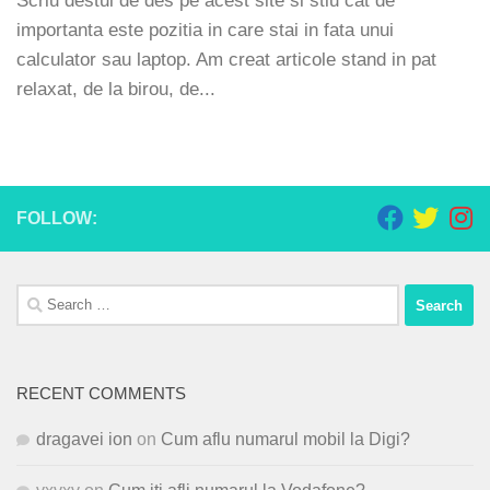
Scriu destul de des pe acest site si stiu cat de
importanta este pozitia in care stai in fata unui
calculator sau laptop. Am creat articole stand in pat
relaxat, de la birou, de...
FOLLOW:
Search
for:
RECENT COMMENTS
dragavei ion
on
Cum aflu numarul mobil la Digi?